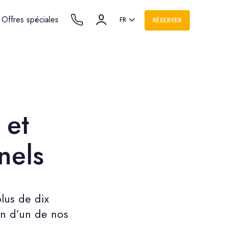
Offres spéciales
FR
RÉSERVER
 et
nels
lus de dix
in d’un de nos