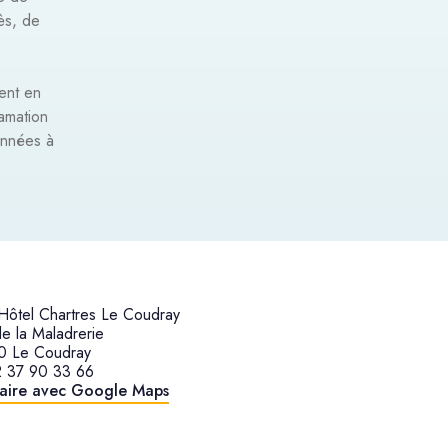
ès, de
ent en
lamation
onnées à
ôtel Chartres Le Coudray
e la Maladrerie
0 Le Coudray
2 37 90 33 66
raire avec Google Maps