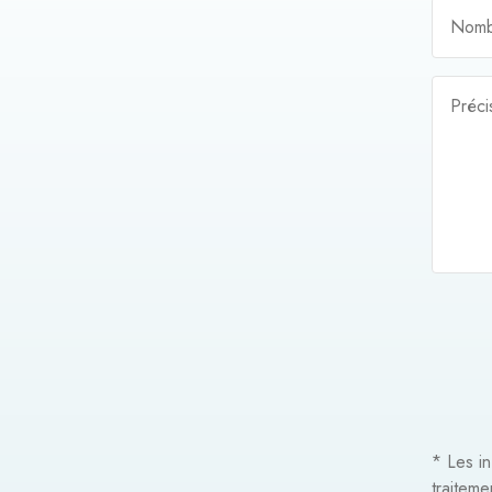
Nomb
Préci
* Les in
traitem