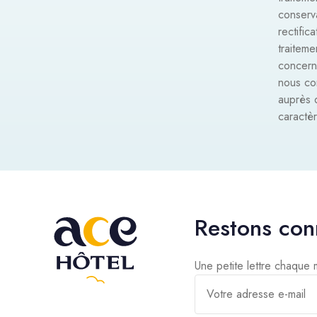
conserv
rectific
traitem
concern
nous con
auprès 
caractè
Restons con
Une petite lettre chaque
Votre adresse e-mail